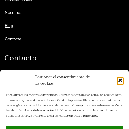
Nosotros
Blog
Contacto
Contacto
C/ Sanlúcar la Mayor, 1. Edificio Emporio, local 1. Pol. Industrial
PIBO 41110 Bollullos de la Mitación - Sevilla
Gestionar el consentimiento de
las cookies
+(34) 955 692 442
Para ofrecer las mejores experiencias, utilizamos tecnologías como las cookies para
almacenar y/o acceder a la información del dispositivo. El consentimiento de estas
+(34) 654 330 096
tecnologías nos permitirá procesar datos como el comportamiento de navegación o
las identificaciones únicas en este sitio. No consentir o retirar el consentimiento,
+(34) 636 960 876
puede afectar negativamente a ciertas características y funciones.
info@envicorsl.es